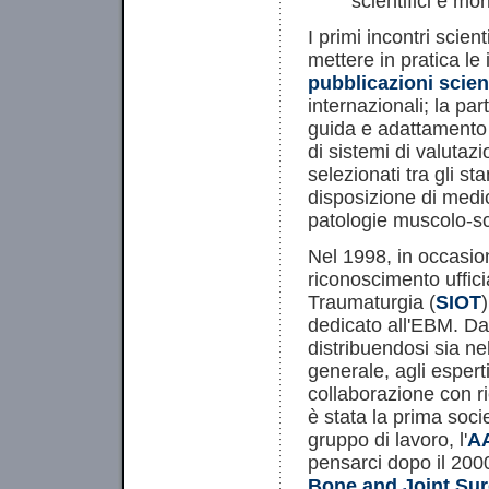
scientifici e mo
I primi incontri scie
mettere in pratica le
pubblicazioni scien
internazionali; la par
guida e adattamento c
di sistemi di valutazi
selezionati tra gli st
disposizione di medic
patologie muscolo-sc
Nel 1998, in occasio
riconoscimento uffici
Traumaturgia (
SIOT
dedicato all'EBM. Da a
distribuendosi sia nell
generale, agli espert
collaborazione con ric
è stata la prima soci
gruppo di lavoro, l'
A
pensarci dopo il 20
Bone and Joint Sur