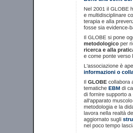
Nel 2001 il GLOBE h
e multidisciplinare c
terapia e alla preve
fosse sia evidence-b
Il GLOBE si pone ogg
metodologico
per ri
ricerca e alla pratic
e come ponte verso l
L'associazione è aper
informazioni o coll
Il
GLOBE
collabora a
tematiche
EBM
di ca
di fornire supporto a 
all'apparato muscolo-
metodologia e la did
lavora nella realtà de
aggiornato sugli
stru
nel poco tempo lasciat