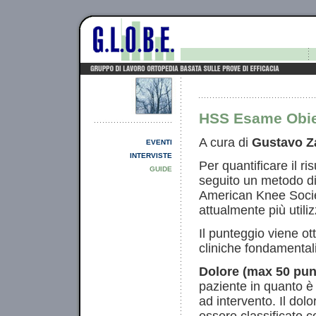
HSS Esame Obiett
A cura di
Gustavo Z
EVENTI
INTERVISTE
Per quantificare il ri
GUIDE
seguito un metodo di
American Knee Societ
attualmente più utiliz
Il punteggio viene ot
cliniche fondamentali
Dolore (max 50 pun
paziente in quanto è
ad intervento. Il dol